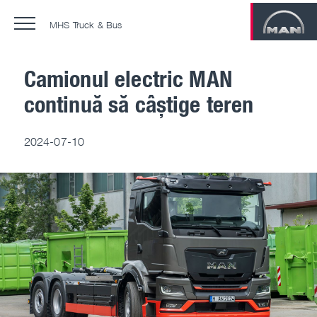
MHS Truck & Bus
Camionul electric MAN
continuă să câștige teren
Contractele de service MAN
MAN ProfiDrive
2024-07-10
Training center
Service 24
Injector repairs
Second Life
ComfortSenior