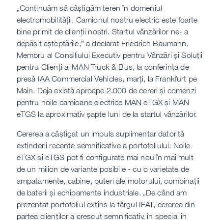
„Continuăm să câștigăm teren în domeniul
electromobilității. Camionul nostru electric este foarte
bine primit de clienții noștri. Startul vânzărilor ne- a
depășit așteptările,” a declarat Friedrich Baumann,
Membru al Consiliului Executiv pentru Vânzări și Soluții
pentru Clienți al MAN Truck & Bus, la conferința de
presă IAA Commercial Vehicles, marți, la Frankfurt pe
Main. Deja există aproape 2.000 de cereri și comenzi
pentru noile camioane electrice MAN eTGX și MAN
eTGS la aproximativ șapte luni de la startul vânzărilor.
Cererea a câștigat un impuls suplimentar datorită
extinderii recente semnificative a portofoliului: Noile
eTGX și eTGS pot fi configurate mai nou în mai mult
de un milion de variante posibile - cu o varietate de
ampatamente, cabine, puteri ale motorului, combinații
de baterii și echipamente industriale. „De când am
prezentat portofoliul extins la târgul IFAT, cererea din
partea clienților a crescut semnificativ, în special în