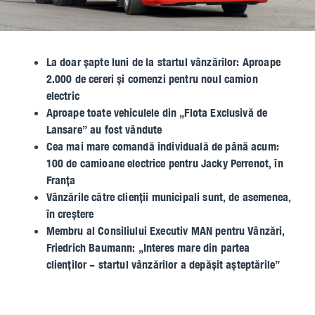
Parts campaigns
La doar șapte luni de la startul vânzărilor: Aproape
Oferte speciale MHS Truck Service
2.000 de cereri și comenzi pentru noul camion
electric
Aproape toate vehiculele din „Flota Exclusivă de
A.C. campaign
Lansare” au fost vândute
Cea mai mare comandă individuală de până acum:
100 de camioane electrice pentru Jacky Perrenot, în
Franța
Vânzările către clienții municipali sunt, de asemenea,
în creștere
Membru al Consiliului Executiv MAN pentru Vânzări,
Friedrich Baumann: „Interes mare din partea
clienților – startul vânzărilor a depășit așteptările”