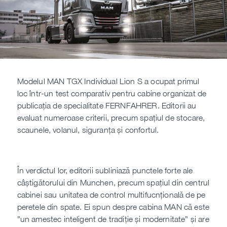
Parts campaigns
Oferte speciale MHS Truck Service
Modelul MAN TGX Individual Lion S a ocupat primul
A.C. campaign
loc într-un test comparativ pentru cabine organizat de
publicația de specialitate FERNFAHRER. Editorii au
evaluat numeroase criterii, precum spațiul de stocare,
scaunele, volanul, siguranța și confortul.
În verdictul lor, editorii subliniază punctele forte ale
câștigătorului din Munchen, precum spațiul din centrul
cabinei sau unitatea de control multifucnțională de pe
peretele din spate. Ei spun despre cabina MAN că este
”un amestec inteligent de tradiție și modernitate” și are