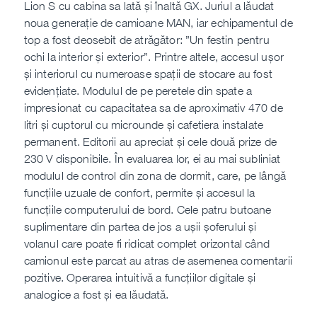
Lion S cu cabina sa lată și înaltă GX. Juriul a lăudat
noua generație de camioane MAN, iar echipamentul de
top a fost deosebit de atrăgător: ”Un festin pentru
ochi la interior și exterior”. Printre altele, accesul ușor
și interiorul cu numeroase spații de stocare au fost
evidențiate. Modulul de pe peretele din spate a
impresionat cu capacitatea sa de aproximativ 470 de
litri și cuptorul cu microunde și cafetiera instalate
permanent. Editorii au apreciat și cele două prize de
230 V disponibile. În evaluarea lor, ei au mai subliniat
modulul de control din zona de dormit, care, pe lângă
funcțiile uzuale de confort, permite și accesul la
funcțiile computerului de bord. Cele patru butoane
suplimentare din partea de jos a ușii șoferului și
volanul care poate fi ridicat complet orizontal când
camionul este parcat au atras de asemenea comentarii
pozitive. Operarea intuitivă a funcțiilor digitale și
analogice a fost și ea lăudată.