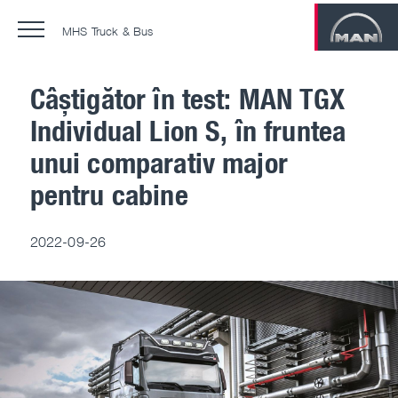
MHS Truck & Bus
Câștigător în test: MAN TGX
Individual Lion S, în fruntea
Contractele de service MAN
unui comparativ major
MAN ProfiDrive
pentru cabine
Training center
2022-09-26
Service 24
Injector repairs
Second Life
ComfortSenior