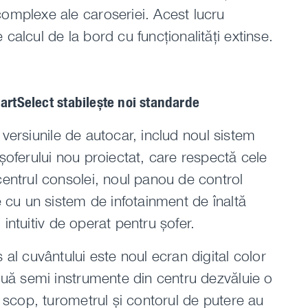
omplexe ale caroseriei. Acest lucru
alcul de la bord cu funcționalități extinse.
artSelect stabilește noi standarde
n versiunile de autocar, includ noul sistem
șoferului nou proiectat, care respectă cele
entrul consolei, noul panou de control
e cu un sistem de infotainment de înaltă
i intuitiv de operat pentru șofer.
al cuvântului este noul ecran digital color
ouă semi instrumente din centru dezvăluie o
 scop, turometrul și contorul de putere au