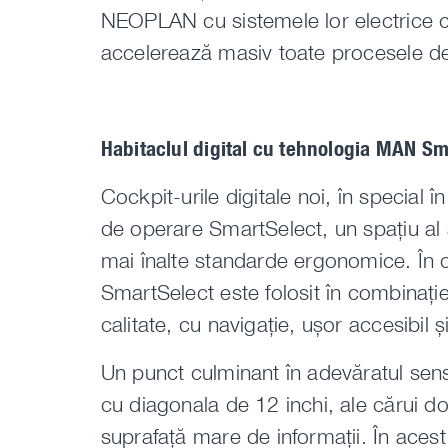
NEOPLAN cu sistemele lor electrice c
accelerează masiv toate procesele de c
Habitaclul digital cu tehnologia MAN Sm
Cockpit-urile digitale noi, în special î
de operare SmartSelect, un spațiu al 
mai înalte standarde ergonomice. În c
SmartSelect este folosit în combinați
calitate, cu navigație, ușor accesibil ș
Un punct culminant în adevăratul sens 
cu diagonala de 12 inchi, ale cărui d
suprafață mare de informații. În acest