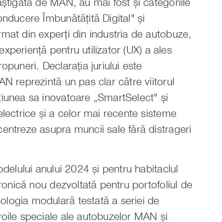
âștigată de MAN, au mai fost și categoriile
onducere Îmbunătățită Digital" și
mat din experți din industria de autobuze,
 experiență pentru utilizator (UX) a ales
opuneri. Declarația juriului este
N reprezintă un pas clar către viitorul
țiunea sa inovatoare „SmartSelect" și
lectrice și a celor mai recente sisteme
entreze asupra muncii sale fără distrageri
odelului anului 2024 și pentru habitaclul
tronică nou dezvoltată pentru portofoliul de
logia modulară testată a seriei de
voile speciale ale autobuzelor MAN și