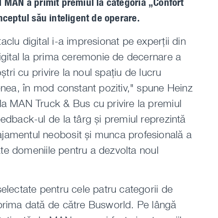
al MAN a primit premiul la categoria „Confort
onceptul său inteligent de operare.
clu digital i-a impresionat pe experții din
Digital la prima ceremonie de decernare a
ștri cu privire la noul spațiu de lucru
menea, în mod constant pozitiv," spune Heinz
la MAN Truck & Bus cu privire la premiul
edback-ul de la târg și premiul reprezintă
jamentul neobosit și munca profesională a
oate domeniile pentru a dezvolta noul
electate pentru cele patru categorii de
 prima dată de către Busworld. Pe lângă