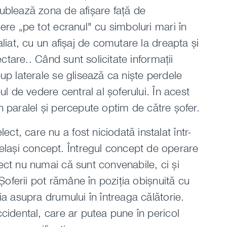
ublează zona de afișare față de
ere „pe tot ecranul" cu simboluri mari în
aliat, cu un afișaj de comutare la dreapta și
ectare.. Când sunt solicitate informații
up laterale se glisează ca niște perdele
ul de vedere central al șoferului. În acest
 în paralel și percepute optim de către șofer.
t, care nu a fost niciodată instalat într-
ași concept. Întregul concept de operare
ect nu numai că sunt convenabile, ci și
 Șoferii pot rămâne în poziția obișnuită cu
ia asupra drumului în întreaga călătorie.
cidental, care ar putea pune în pericol