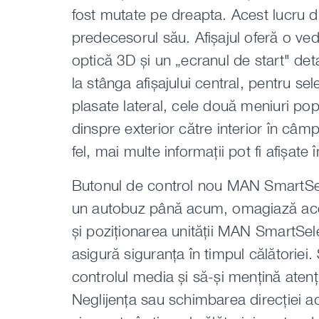
fost mutate pe dreapta. Acest lucru d
predecesorul său. Afișajul oferă o ved
optică 3D și un „ecranul de start" det
la stânga afișajului central, pentru sel
plasate lateral, cele două meniuri pop
dinspre exterior către interior în câmp
fel, mai multe informații pot fi afișate
Butonul de control nou MAN SmartSelec
un autobuz până acum, omagiază acel
și poziționarea unității MAN SmartSel
asigură siguranța în timpul călătoriei.
controlul media și să-și mențină atenț
Neglijența sau schimbarea direcției ac