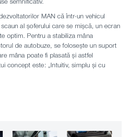
use semnificativ.
ezvoltatorilor MAN că într-un vehicul
n scaun al șoferului care se mișcă, un ecran
este optim. Pentru a stabiliza mâna
ctorul de autobuze, se folosește un suport
e mâna poate fi plasată și astfel
tui concept este: „Intuitiv, simplu și cu