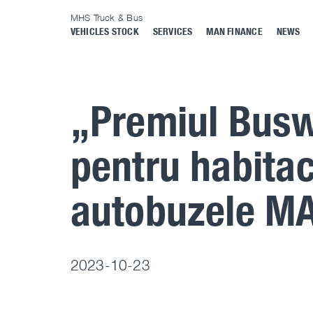
MHS Truck & Bus
VEHICLES STOCK
SERVICES
MAN FINANCE
NEWS
„Premiul Busw
pentru habitacl
autobuzele M
2023-10-23