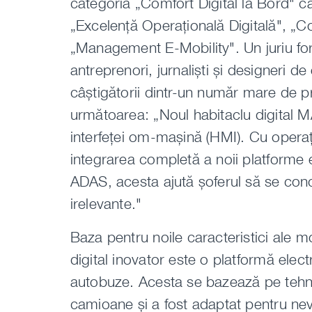
categoria „Comfort Digital la Bord" c
„Excelență Operațională Digitală", „C
„Management E-Mobility". Un juriu for
antreprenori, jurnaliști și designeri de
câștigătorii dintr-un număr mare de pr
următoarea: „Noul habitaclu digital MA
interfeței om-mașină (HMI). Cu opera
integrarea completă a noii platforme e
ADAS, acesta ajută șoferul să se conc
irelevante."
Baza pentru noile caracteristici ale m
digital inovator este o platformă elec
autobuze. Acesta se bazează pe tehno
camioane și a fost adaptat pentru ne